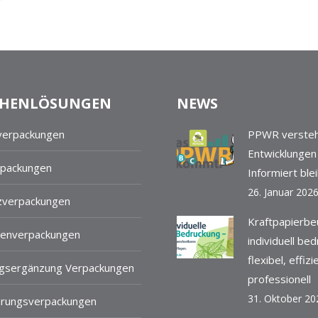
HENLÖSUNGEN
NEWS
verpackungen
PPWR versteh
Entwicklungen
packungen
Informiert ble
26. Januar 202
verpackungen
Kraftpapierbe
enverpackungen
individuell be
flexibel, effiz
gsergänzung Verpackungen
professionell
31. Oktober 20
hrungsverpackungen