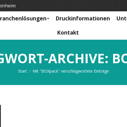
einheim
ranchenlösungen
Druckinformationen
Unt
Kontakt
GWORT-ARCHIVE:
B
Sie befinden sich hier:
Start
Mit "BOXpack" verschlagwortete Einträge