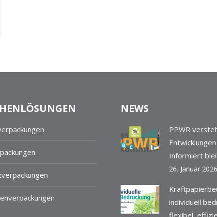
HENLÖSUNGEN
NEWS
verpackungen
PPWR versteh
Entwicklungen
packungen
Informiert ble
26. Januar 202
verpackungen
Kraftpapierbe
enverpackungen
individuell be
flexibel, effiz