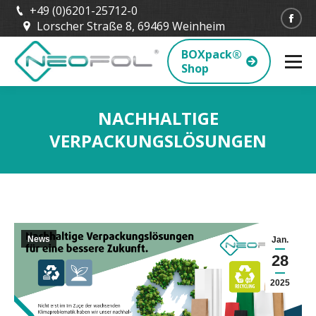
+49 (0)6201-25712-0
Fac
Lorscher Straße 8, 69469 Weinheim
BOXpack®
Shop
NACHHALTIGE
VERPACKUNGSLÖSUNGEN
Sie befinden sich hier:
News
Jan.
28
2025