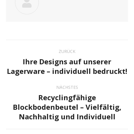
KOMMENTARNAV
ZURÜCK
Ihre Designs auf unserer
Vorheriger
Lagerware – individuell bedruckt!
Beitrag:
NÄCHSTES
Recyclingfähige
Blockbodenbeutel – Vielfältig,
Nächster
Beitrag:
Nachhaltig und Individuell